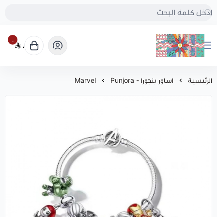
٠
٠
بُنجرة
الرئيسية
اساور بنجورا - Punjora
Marvel