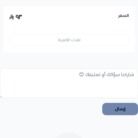
السعر
٩٣
نفدت الكمية
إرسال