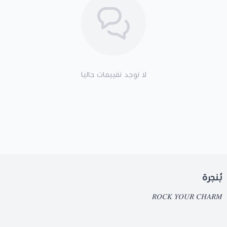
لا توجد تقييمات حاليا
بُنجرة
𝑅𝑂𝐶𝐾 𝑌𝑂𝑈𝑅 𝐶𝐻𝐴𝑅𝑀