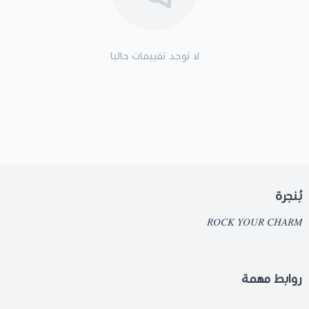
لا توجد تقييمات حاليا
بُنجرة
𝑅𝑂𝐶𝐾 𝑌𝑂𝑈𝑅 𝐶𝐻𝐴𝑅𝑀
روابط مهمة