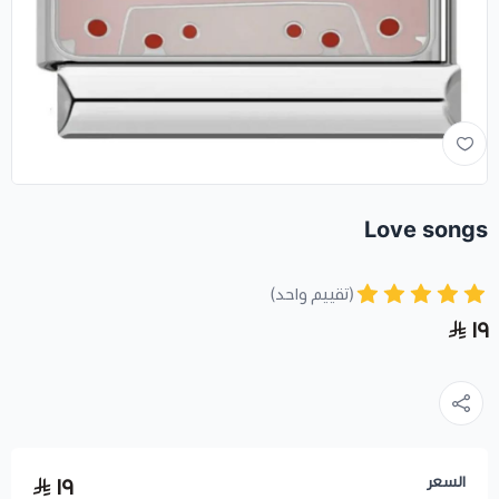
Love songs
(تقييم واحد)
١٩
السعر
١٩