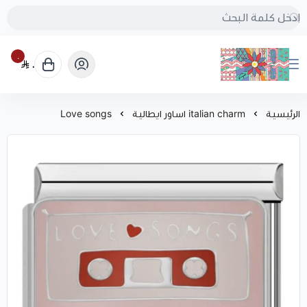
٠
٠
بُنجرة
الرئيسية
italian charm اساور ايطالية
Love songs