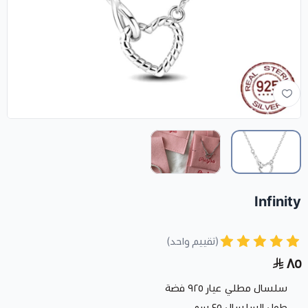
Infinity
(تقييم واحد)
٨٥
سلسال مطلي عيار ٩٢٥ فضة
طول السلسال ٤٥ سم