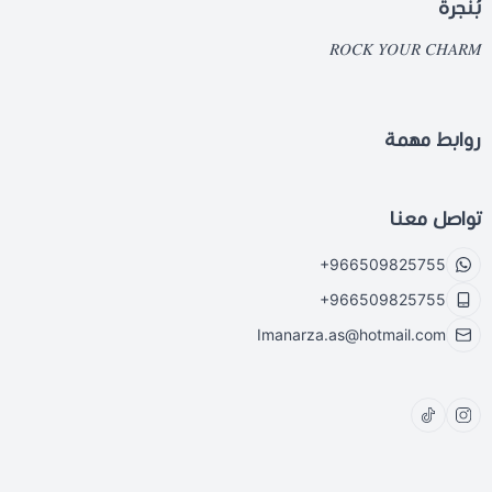
بُنجرة
𝑅𝑂𝐶𝐾 𝑌𝑂𝑈𝑅 𝐶𝐻𝐴𝑅𝑀
روابط مهمة
تواصل معنا
+966509825755
+966509825755
Imanarza.as@hotmail.com