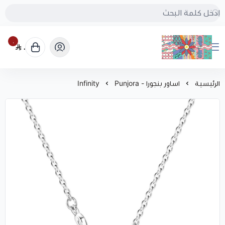
٠
٠
بُنجرة
الرئيسية
اساور بنجورا - Punjora
Infinity