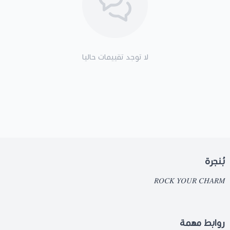
لا توجد تقييمات حاليا
بُنجرة
𝑅𝑂𝐶𝐾 𝑌𝑂𝑈𝑅 𝐶𝐻𝐴𝑅𝑀
روابط مهمة