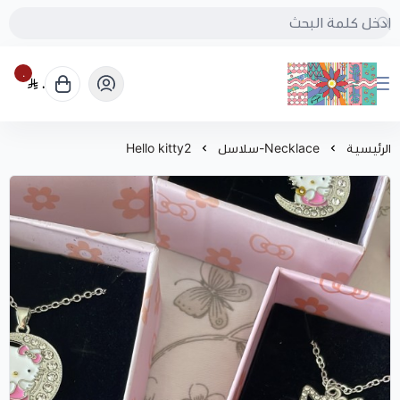
٠
٠
بُنجرة
الرئيسية
Necklace-سلاسل
Hello kitty2