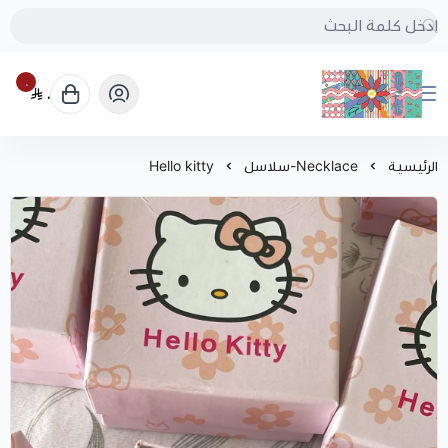
٠
٠
بُنجرة
الرئيسية
Necklace-سلاسل
Hello kitty