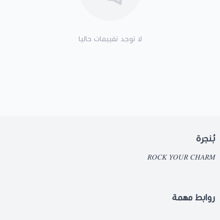
لا توجد تقييمات حاليا
بُنجرة
𝑅𝑂𝐶𝐾 𝑌𝑂𝑈𝑅 𝐶𝐻𝐴𝑅𝑀
روابط مهمة