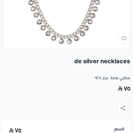
de silver necklaces
مطلي فضة عيار ٩٢٥
٧٥
السعر
٧٥