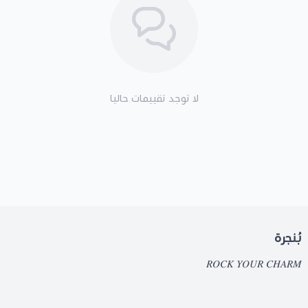
لا توجد تقييمات حاليا
بُنجرة
𝑅𝑂𝐶𝐾 𝑌𝑂𝑈𝑅 𝐶𝐻𝐴𝑅𝑀