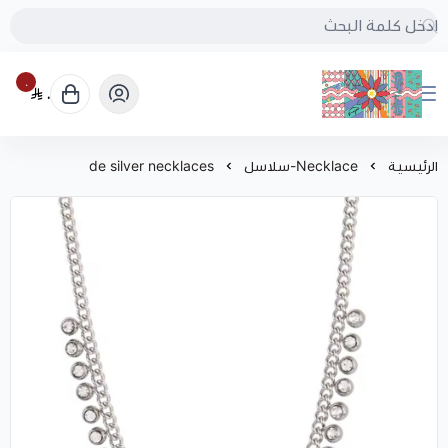
٠
٠
بُنجرة
الرئيسية
Necklace-سلاسل
de silver necklaces