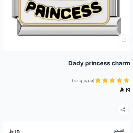
Dady princess charm
(تقييم واحد)
١٩
السعر
١٩