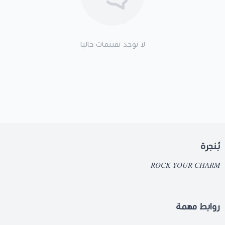
لا توجد تقييمات حاليا
بُنجرة
𝑅𝑂𝐶𝐾 𝑌𝑂𝑈𝑅 𝐶𝐻𝐴𝑅𝑀
روابط مهمة