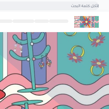
بُنجرة