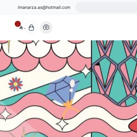
Imanarza.as@hotmail.com
٠
٠