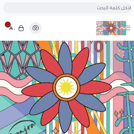
٠
٠
بُنجرة