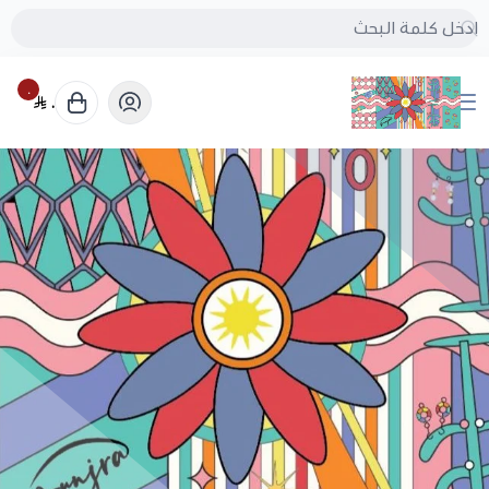
٠
٠
بُنجرة