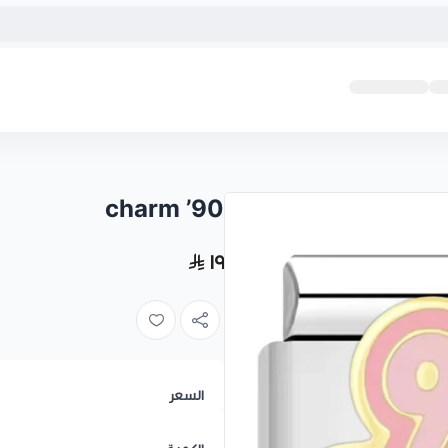
90’ charm
١٩
السعر