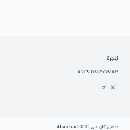
بُنجرة
𝑅𝑂𝐶𝐾 𝑌𝑂𝑈𝑅 𝐶𝐻𝐴𝑅𝑀
صنع بإتقان على | 2026
منصة سلة