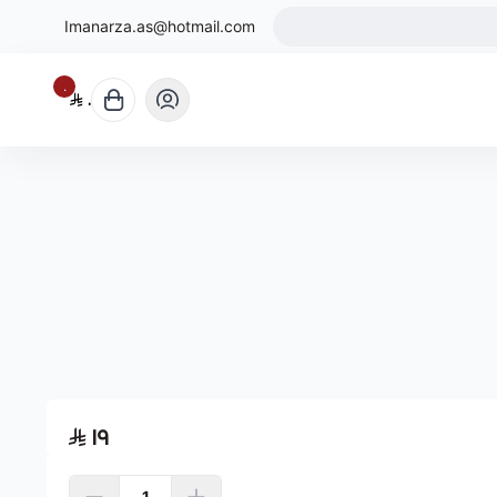
Imanarza.as@hotmail.com
٠
٠
١٩