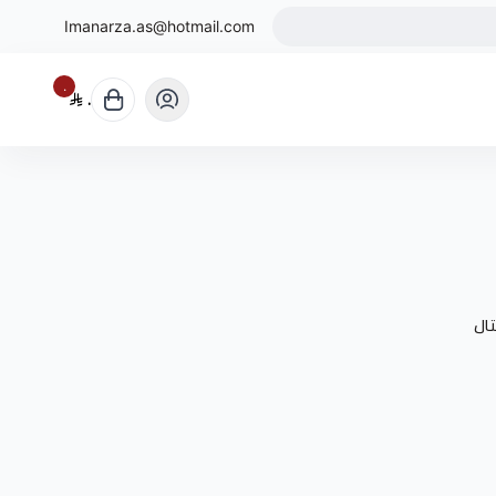
Imanarza.as@hotmail.com
٠
٠
ال