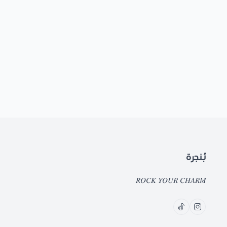
بُنجرة
𝑅𝑂𝐶𝐾 𝑌𝑂𝑈𝑅 𝐶𝐻𝐴𝑅𝑀