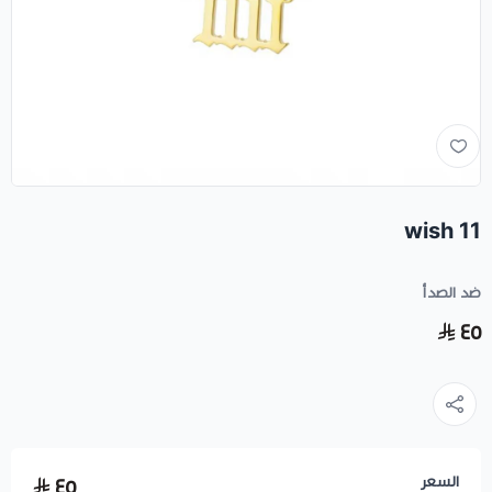
11 wish
ضد الصدأ
٤٥
السعر
٤٥