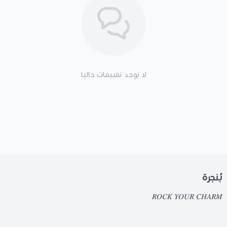
لا توجد تقييمات حاليا
بُنجرة
𝑅𝑂𝐶𝐾 𝑌𝑂𝑈𝑅 𝐶𝐻𝐴𝑅𝑀