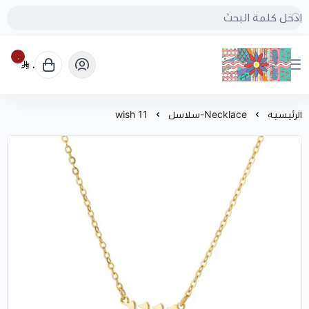
٠
٠
بُنجرة
الرئيسية
Necklace-سلاسل
11 wish