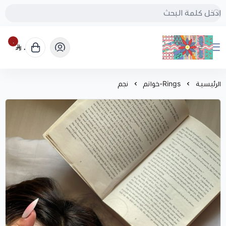
٠
٠
بُنجرة
الرئيسية
Rings-خواتم
نجم