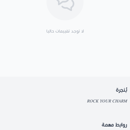
لا توجد تقييمات حاليا
بُنجرة
𝑅𝑂𝐶𝐾 𝑌𝑂𝑈𝑅 𝐶𝐻𝐴𝑅𝑀
روابط مهمة