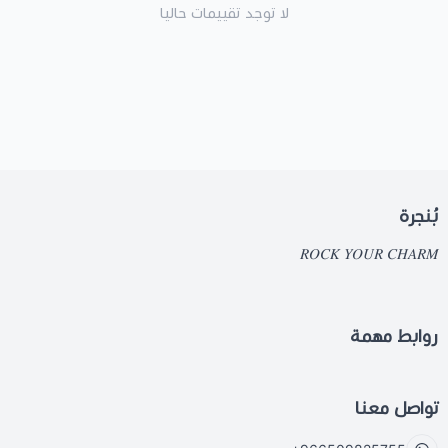
لا توجد تقييمات حاليا
بُنجرة
𝑅𝑂𝐶𝐾 𝑌𝑂𝑈𝑅 𝐶𝐻𝐴𝑅𝑀
روابط مهمة
تواصل معنا