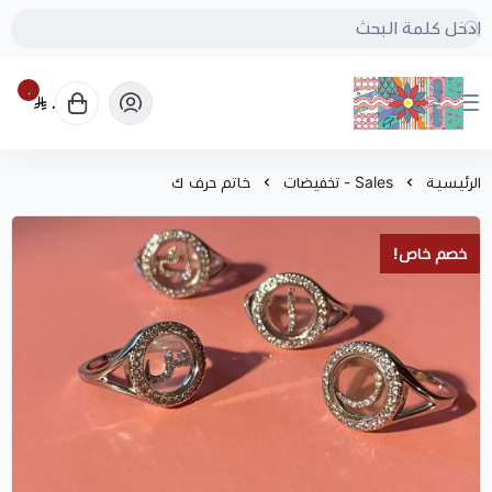
٠
٠
بُنجرة
الرئيسية
Sales - تخفيضات
خاتم حرف ك
خصم خاص!