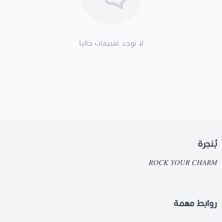
لا توجد تقييمات حاليا
بُنجرة
𝑅𝑂𝐶𝐾 𝑌𝑂𝑈𝑅 𝐶𝐻𝐴𝑅𝑀
روابط مهمة