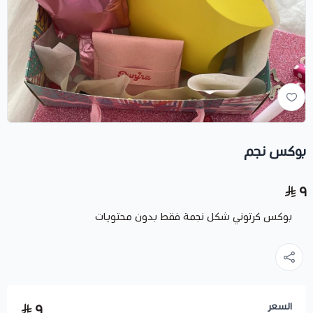
بوكس نجم
٩
بوكس كرتوني شكل نجمة فقط بدون محتويات
السعر
٩