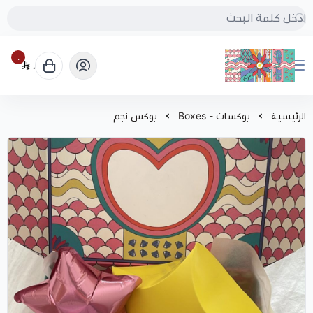
٠
٠
بُنجرة
الرئيسية
بوكسات - Boxes
بوكس نجم