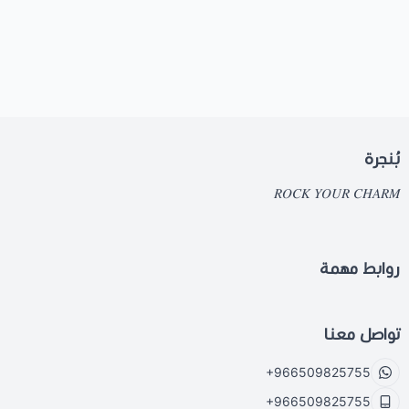
بُنجرة
𝑅𝑂𝐶𝐾 𝑌𝑂𝑈𝑅 𝐶𝐻𝐴𝑅𝑀
روابط مهمة
تواصل معنا
+966509825755
+966509825755