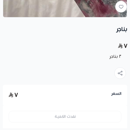
بناجر
٧
٣ بناجر
السعر
٧
نفدت الكمية