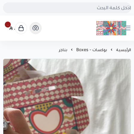
٠
٠
بُنجرة
الرئيسية
بوكسات - Boxes
بناجر