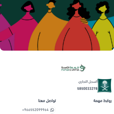
السجل التجاري
5850033278
روابط مهمة
تواصل معنا
+966552099964