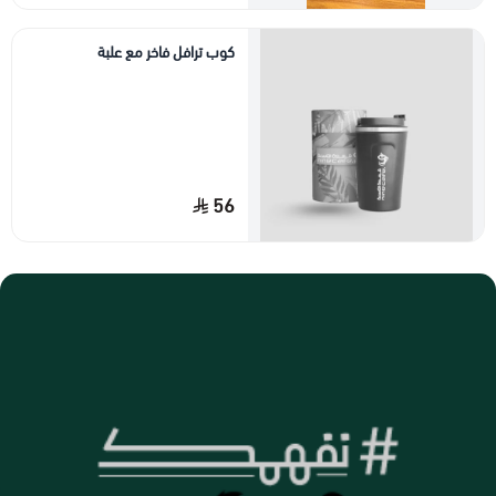
كوب ترافل فاخر مع علبة
56