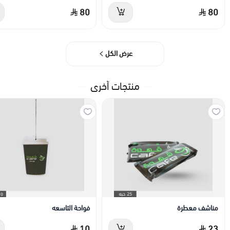
80
80
عرض الكل
منتجات أخرى
مناشف معطرة
فواحة التاسعه
10
23