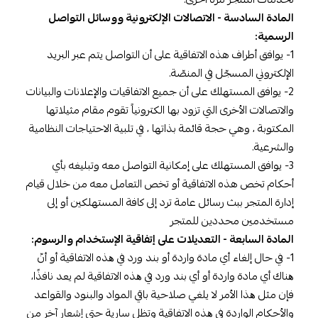
المادة السادسة - الاتصالات الإلكترونية ووسائل التواصل
الرسمية:
1- يوافق أطراف هذه الاتفاقية على أن التواصل يتم عبر البريد
الإلكتروني المسجّل في المنصّة.
2- يوافق المستهلك على أن جميع الاتفاقيات والإعلانات والبيانات
والاتصالات الأخرى التي تزود بها الكترونياً تقوم مقام مثيلاتها
المكتوبة ، وهي حجة قائمة بذاتها ، في تلبية الاحتياجات النظامية
والشرعية.
3- يوافق المستهلك على إمكانية التواصل معه وتبليغه بأي
أحكام تخص هذه الاتفاقية أو تخص التعامل معه من خلال قيام
إدارة المتجر ببث رسائل عامة ترد إلى كافة المستهلكين أو إلى
مستخدمين محددين للمتجر
المادة السابعة - التعديلات على إتفاقية الإستخدام والرسوم:
1- في حال إلغاء أي مادة واردة أو بند ورد في ھذه الاتفاقیة أو أنّ
ھناك أي مادة واردة أو أي بند ورد في ھذه الاتفاقیة لم یعد نافذًا،
فإن مثل ھذا الأمر لا يلغي صلاحية باقي المواد والبنود والقواعد
والأحكام الواردة في ھذه الاتفاقية وتظل سارية حتى إشعار آخر من