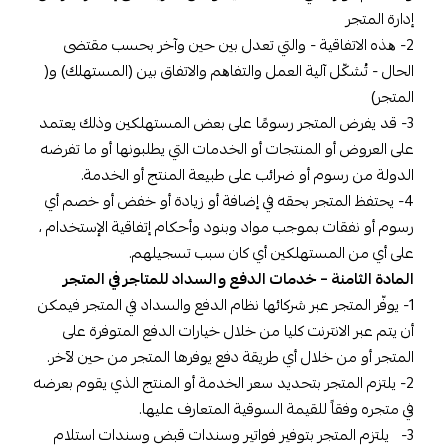
إدارة المتجر
2- ھذه الاتفاقية - والتي تعدل بين حين وآخر بحسب مقتضى
الحال - تُشكّل آلیة العمل والتفاھم والاتفاق بین (المستهلك) و(
المتجر)
3- قد يفرض المتجر رسومًا على بعض المستهلكين وذلك يعتمد
على العروض أو المنتجات أو الخدمات التي يطلبونها أو ما تفرضه
الدولة من رسوم أو ضرائب على طبيعة المنتج أو الخدمة.
4- يحتفظ المتجر بحقه في إضافة أو زيادة أو خفض أو خصم أي
رسوم أو نفقات بموجب مواد وبنود وأحكام إتفاقية الإستخدام ،
على أي من المستهلكين أي كان سبب تسجيلهم.
المادة الثامنة – خدمات الدفع والسداد للمتاجر في المتجر
1- يوفّر المتجر عبر شركائها نظام الدفع والسداد في المتجر فيمكن
أن يتم عبر الانترنت كليا من خلال خيارات الدفع المتوفرة على
المتجر أو من خلال أي طريقة دفع يوفرها المتجر من حين لآخر.
2- يلتزم المتجر بتحديد سعر الخدمة أو المنتج الذي يقوم بعرضه
في متجره وفقاً للقيمة السوقية المتعارف عليها.
3- يلتزم المتجر بتوفير فواتير وسندات قبض وسندات استلام