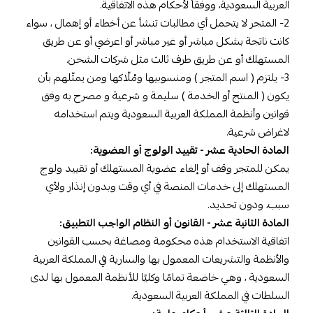
العربية السعودية، ووفقاً لأحكام هذه الاتفاقية.
2- المتجر لا يتحمل أي مطالبات تنشأ عن أخطاء أو إهمال ، سواء
كانت ناتجة بشكل مباشر أو غير مباشر أو اعرضي أو عن طريق
المستهلك أو عن طريق طرف ثالث مثل شركات الشحن.
3- يلتزم ( اسم المتجر ) ومنسوبيها ومُلّاكها ومن يمثّلهم بأن
يكون ( المنتج أو الخدمة ) سليمة و شرعية و مصرح به وفق
قوانين وأنظمة المملكة العربية السعودية ويتم استخدامه
لاغراض شرعية.
المادة الحادية عشر - تقييد الولوج أو العضوية:
يمكن للمتجر وقف أو إلغاء عضوية المستهلك أو تقييد ولوج
المستهلك إلى خدمات المنصة في أي وقت وبدون إنذار ولأي
سبب، ودون تحديد.
المادة الثانية عشر - القانون أو النظام الواجب التطبيق:
اتفاقية الاستخدام هذه محكومة ومصاغة بحسب القوانين
والأنظمة والتشريعات المعمول بها والسارية في المملكة العربية
السعودية ، وهي خاضعة تمامًا وكليًا للأنظمة المعمول بها لدى
السلطات في المملكة العربية السعودية.