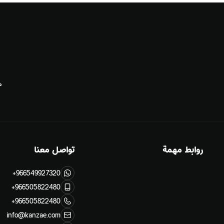
م
روابط مهمة
تواصل معنا
+966549927320
+966505822480
+966505822480
info@kanzae.com