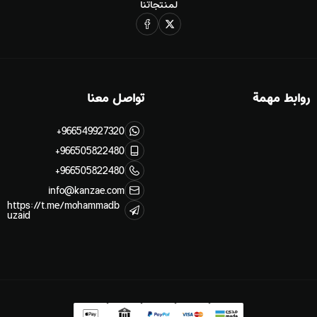
لمنتجاتنا
عرض الكل
القائد المنظومي
Systemic Leadership Journey, Europe
Systemic Thinking European Tour
روابط مهمة
تواصل معنا
الدورات المسجلة Recorded Courses
+966549927320
الخدمات
+966505822480
+966505822480
عرض الكل
الخدمات - مراجعة وإعادة صياغة
info@kanzae.com
https://t.me/mohammadb
uzaid
مراجعة وإعادة صياغة
المحتوى المعرفي الرقمي
مراجعة وإعادة صياغة