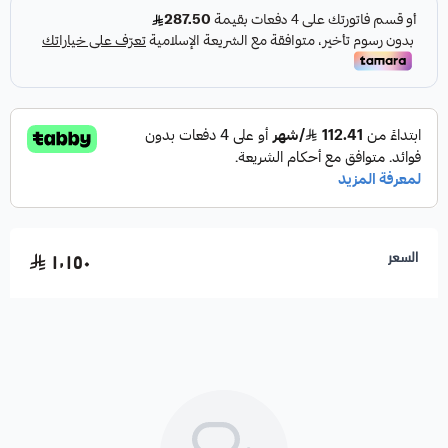
السعر
١٬١٥٠