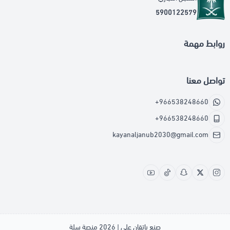
5900122579
روابط مهمة
تواصل معنا
+966538248660
+966538248660
kayanaljanub2030@gmail.com
صنع بإتقان على | 2026
منصة سلة