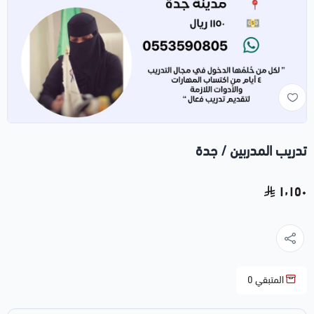
تدريب المدربين / جدة
١٬١٥٠
المتبقي
0