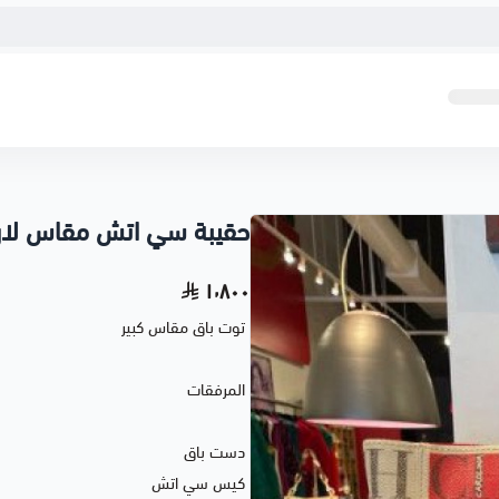
حقيبة سي اتش مقاس لار
١٬٨٠٠
توت باق مقاس كبير
المرفقات
دست باق
كيس سي اتش