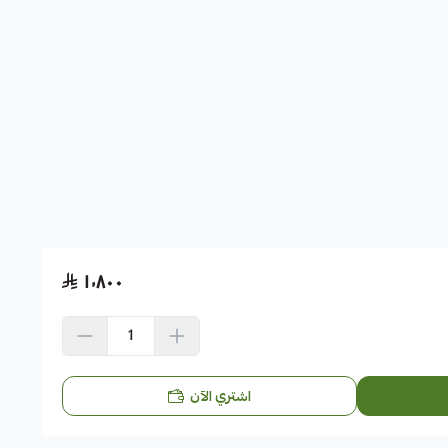
١٬٨٠٠
اشتري الآن