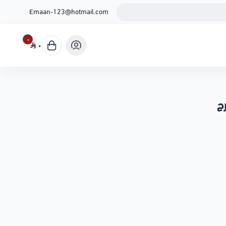
Emaan-123@hotmail.com
٠
٠
ج