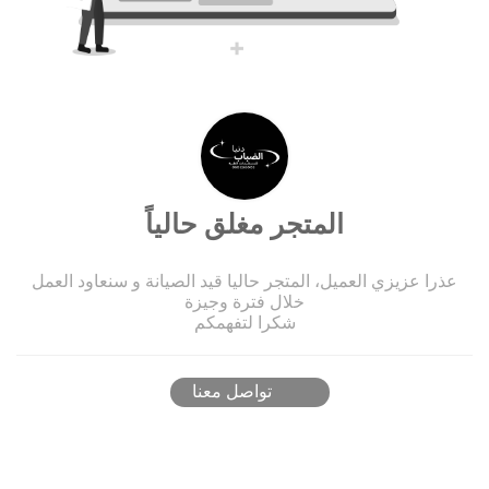
المتجر مغلق حالياً
عذرا عزيزي العميل، المتجر حاليا قيد الصيانة و سنعاود العمل
خلال فترة وجيزة
شكرا لتفهمكم
تواصل معنا