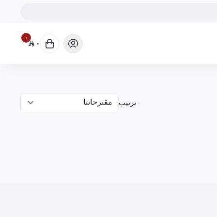
٠
٠
ترتيب