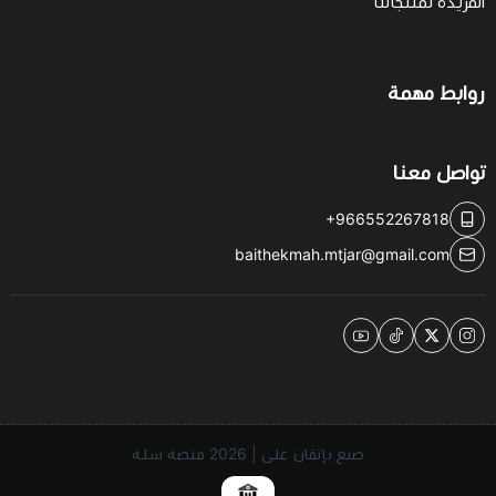
الفريدة لمنتجاتنا
روابط مهمة
تواصل معنا
+966552267818
baithekmah.mtjar@gmail.com
صنع بإتقان على | 2026
منصة سلة