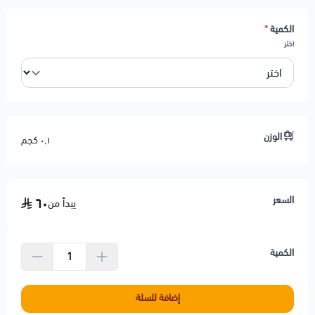
الكمية
*
اختر
الوزن
٠٫١ كجم
السعر
٦٠
يبدأ من
الكمية
إضافة للسلة