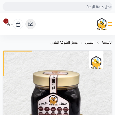
٠
٠
عسل عسير
الرئيسية
العسل
عسل الشوكة البلدي