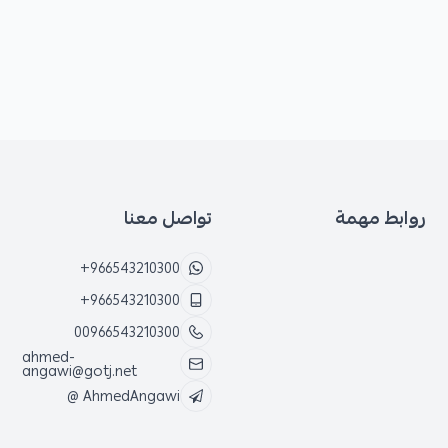
روابط مهمة
تواصل معنا
+966543210300
+966543210300
00966543210300
ahmed-
angawi@gotj.net
@ AhmedAngawi