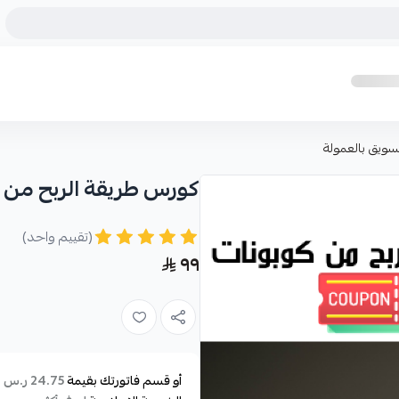
سويق بالعمولة
كورس طريقة الربح من ك
(تقييم واحد)
٩٩
أو قسم فاتورتك بقيمة
ع
24.75 ر.س