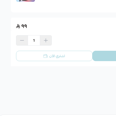
٩٩
اشتري الآن