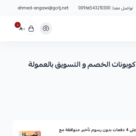
تواصل معنا:
00966543210300
ahmed-angawi@gotj.net
٠
٠
وبونات الخصم و التسويق بالعمولة
لى
4
دفعات بدون رسوم تأخير، متوافقة مع