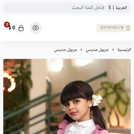
العربية
|
$
0
0 $
ADORABLE
الرئيسية
مريول مدرسي
مريول مدرسي