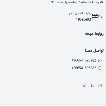
فاخره ، فقد صُنعت تفاصيلها بشغف ⚜️
وثيقة العمل الحر
193e5e8d
روابط مهمة
تواصل معنا
+966541696982
+966541696982