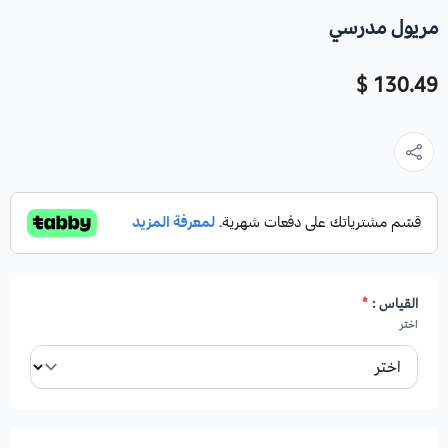
مريول مدرسي
130.49 $
القياس :
*
اختر