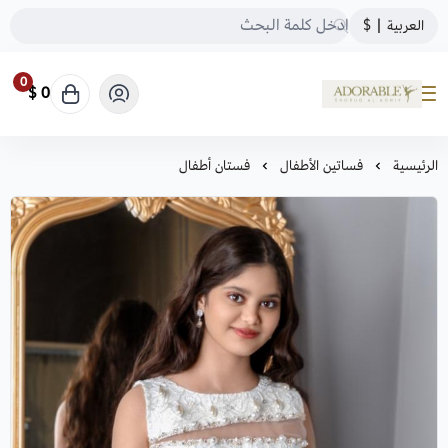
العربية
|
$
0
0 $
ADORABLE
الرئيسية
فساتين الأطفال
فستان أطفال