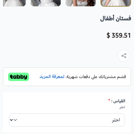
فستان أطفال
359.51 $
القياس :
*
اختر