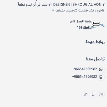
DESIGNER | SHROUG AL.AONIY | لا شك في أن تبدو قطعاً
فاخره ، فقد صُنعت تفاصيلها بشغف ⚜️
وثيقة العمل الحر
193e5e8d
روابط مهمة
تواصل معنا
+966541696982
+966541696982