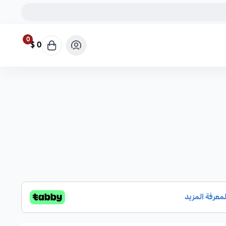
0
0 $