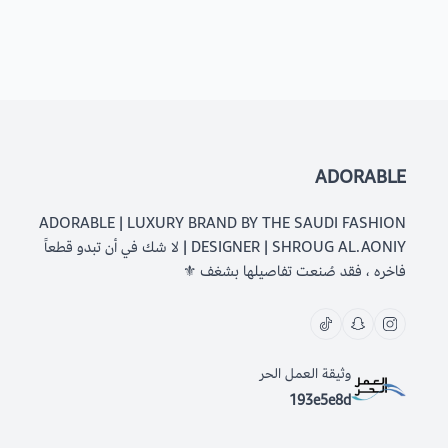
ADORABLE
ADORABLE | LUXURY BRAND BY THE SAUDI FASHION
DESIGNER | SHROUG AL.AONIY | لا شك في أن تبدو قطعاً
فاخره ، فقد صُنعت تفاصيلها بشغف ⚜️
وثيقة العمل الحر
193e5e8d