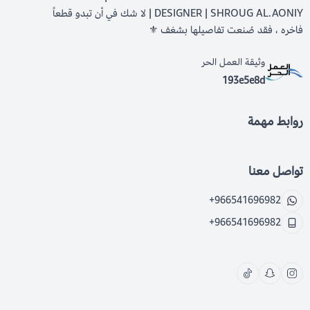
DESIGNER | SHROUG AL.AONIY | لا شك في أن تبدو قطعاً
فاخره ، فقد صُنعت تفاصيلها بشغف ⚜️
وثيقة العمل الحر
193e5e8d
روابط مهمة
تواصل معنا
+966541696982
+966541696982