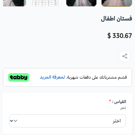
فستان اطفال
330.67 $
القياس :
*
اختر