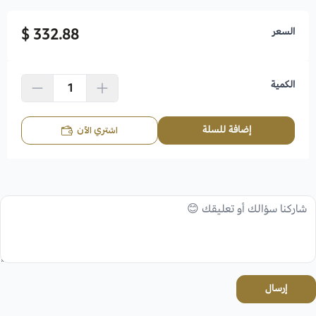
السعر
332.88 $
الكمية
إضافة للسلة
اشتري الآن
إرسال