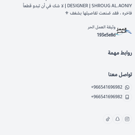
DESIGNER | SHROUG AL.AONIY | لا شك في أن تبدو قطعاً
فاخره ، فقد صُنعت تفاصيلها بشغف ⚜️
وثيقة العمل الحر
193e5e8d
روابط مهمة
تواصل معنا
+966541696982
+966541696982