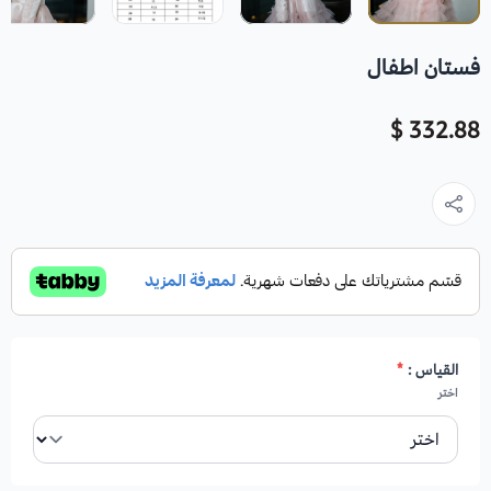
فستان اطفال
332.88 $
القياس :
*
اختر