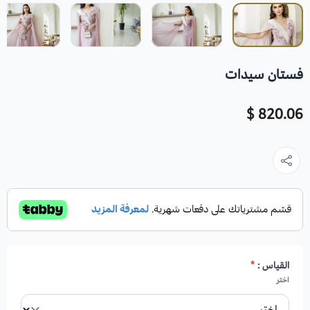
فستان سيدات
820.06 $
القياس :
*
اختر