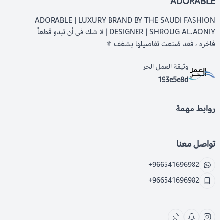
ADORABLE
ADORABLE | LUXURY BRAND BY THE SAUDI FASHION
DESIGNER | SHROUG AL.AONIY | لا شك في أن تبدو قطعاً
فاخره ، فقد صُنعت تفاصيلها بشغف ⚜️
وثيقة العمل الحر
193e5e8d
روابط مهمة
تواصل معنا
+966541696982
+966541696982