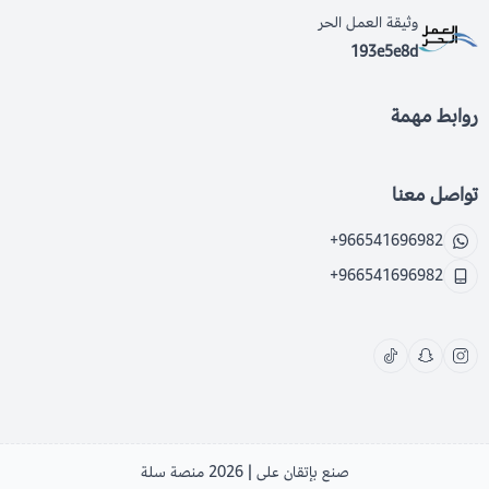
وثيقة العمل الحر
193e5e8d
روابط مهمة
تواصل معنا
+966541696982
+966541696982
صنع بإتقان على | 2026
منصة سلة