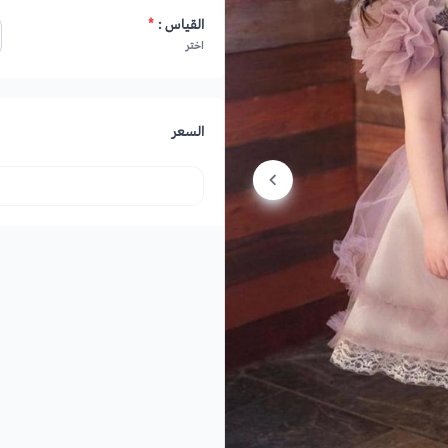
القياس :
*
اختر
السعر