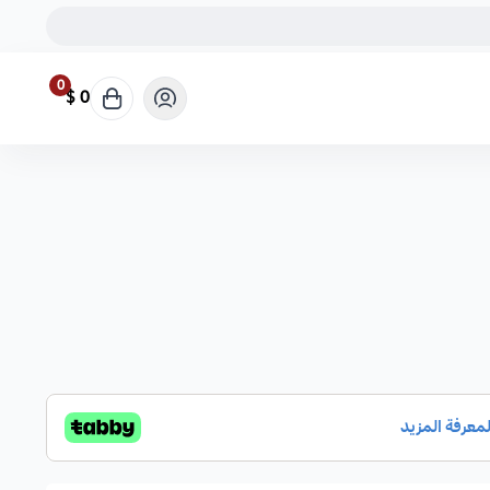
0
0 $