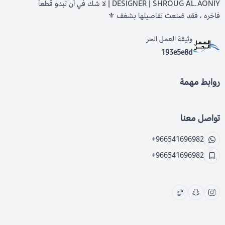
DESIGNER | SHROUG AL.AONIY | لا شك في أن تبدو قطعاً
فاخره ، فقد صُنعت تفاصيلها بشغف ⚜️
وثيقة العمل الحر
193e5e8d
روابط مهمة
تواصل معنا
+966541696982
+966541696982