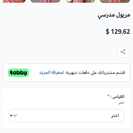
مريول مدرسي
129.62 $
القياس :
*
اختر