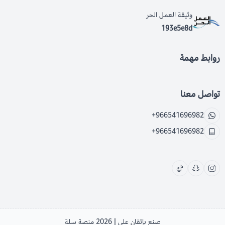
وثيقة العمل الحر
193e5e8d
روابط مهمة
تواصل معنا
+966541696982
+966541696982
صنع بإتقان على | 2026
منصة سلة