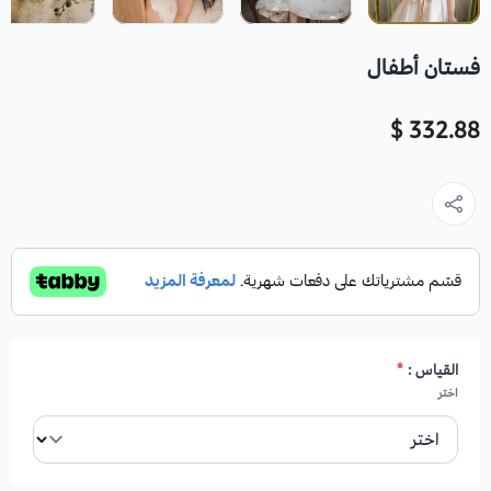
فستان أطفال
332.88 $
القياس :
*
اختر