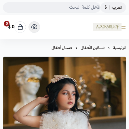
العربية
|
$
0
0 $
ADORABLE
الرئيسية
فساتين الأطفال
فستان أطفال