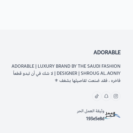
ADORABLE
ADORABLE | LUXURY BRAND BY THE SAUDI FASHION
DESIGNER | SHROUG AL.AONIY | لا شك في أن تبدو قطعاً
فاخره ، فقد صُنعت تفاصيلها بشغف ⚜️
وثيقة العمل الحر
193e5e8d