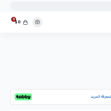
0
0 $