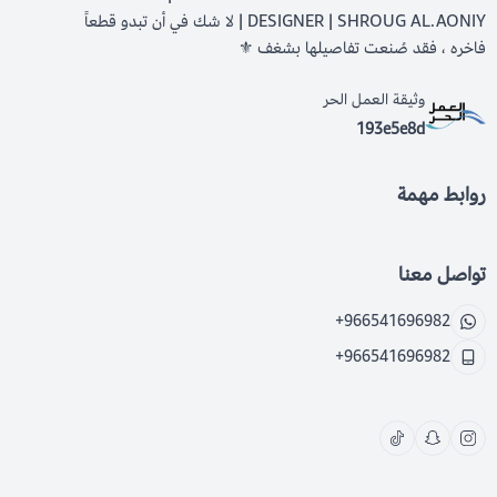
DESIGNER | SHROUG AL.AONIY | لا شك في أن تبدو قطعاً
فاخره ، فقد صُنعت تفاصيلها بشغف ⚜️
وثيقة العمل الحر
193e5e8d
روابط مهمة
تواصل معنا
+966541696982
+966541696982