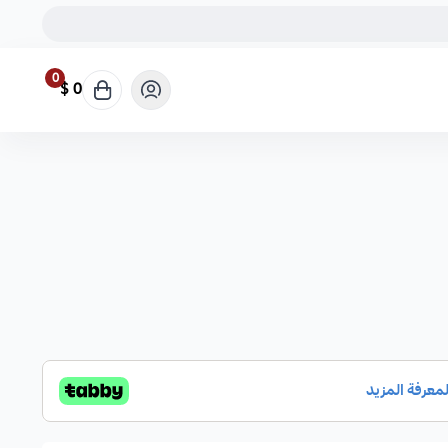
0
0 $