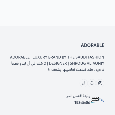
ADORABLE
ADORABLE | LUXURY BRAND BY THE SAUDI FASHION
DESIGNER | SHROUG AL.AONIY | لا شك في أن تبدو قطعاً
فاخره ، فقد صُنعت تفاصيلها بشغف ⚜️
وثيقة العمل الحر
193e5e8d