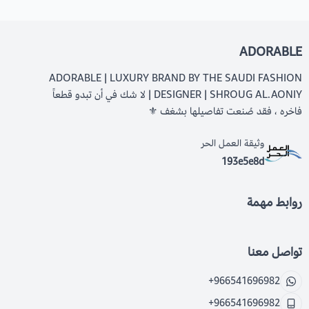
ADORABLE
ADORABLE | LUXURY BRAND BY THE SAUDI FASHION
DESIGNER | SHROUG AL.AONIY | لا شك في أن تبدو قطعاً
فاخره ، فقد صُنعت تفاصيلها بشغف ⚜️
وثيقة العمل الحر
193e5e8d
روابط مهمة
تواصل معنا
+966541696982
+966541696982