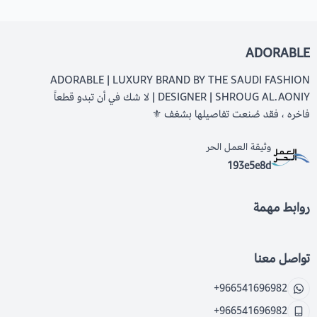
ADORABLE
ADORABLE | LUXURY BRAND BY THE SAUDI FASHION
DESIGNER | SHROUG AL.AONIY | لا شك في أن تبدو قطعاً
فاخره ، فقد صُنعت تفاصيلها بشغف ⚜️
وثيقة العمل الحر
193e5e8d
روابط مهمة
تواصل معنا
+966541696982
+966541696982