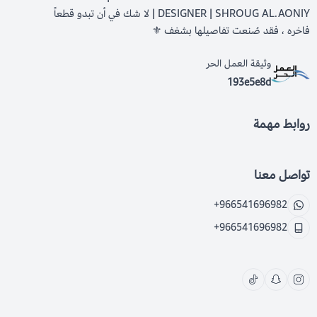
DESIGNER | SHROUG AL.AONIY | لا شك في أن تبدو قطعاً
فاخره ، فقد صُنعت تفاصيلها بشغف ⚜️
وثيقة العمل الحر
193e5e8d
روابط مهمة
تواصل معنا
+966541696982
+966541696982