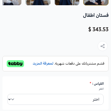
فستان اطفال
343.53 $
القياس :
*
اختر