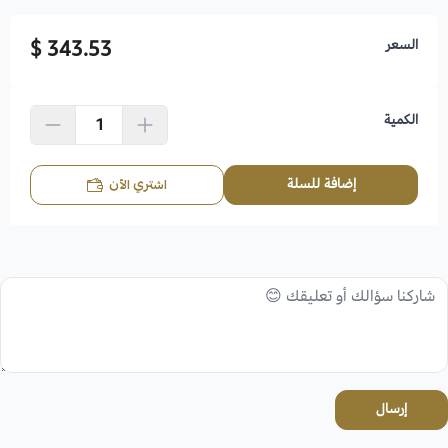
السعر
343.53 $
الكمية
إضافة للسلة
اشتري الآن
إرسال