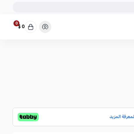
0
0 $