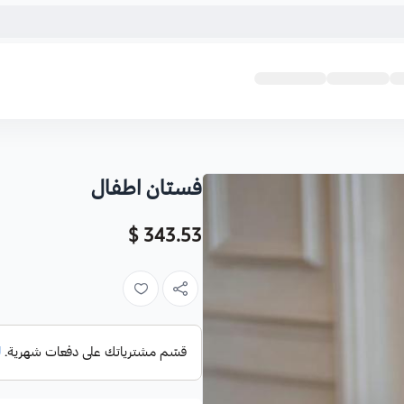
فستان اطفال
343.53 $