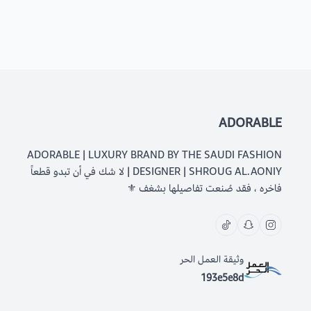
ADORABLE
ADORABLE | LUXURY BRAND BY THE SAUDI FASHION
DESIGNER | SHROUG AL.AONIY | لا شك في أن تبدو قطعاً
فاخره ، فقد صُنعت تفاصيلها بشغف ⚜️
وثيقة العمل الحر
193e5e8d