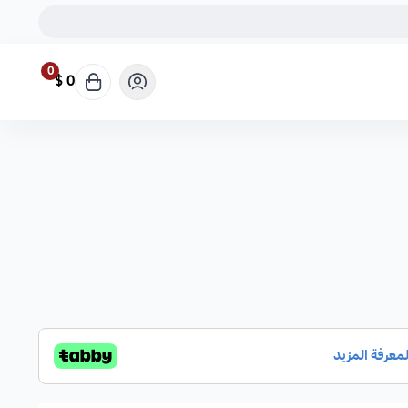
0
0 $