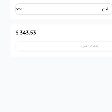
343.53 $
نفدت الكمية