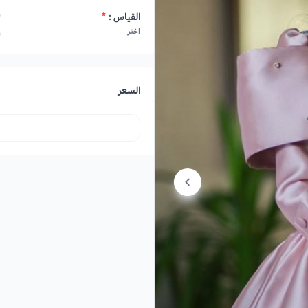
القياس :
*
اختر
السعر