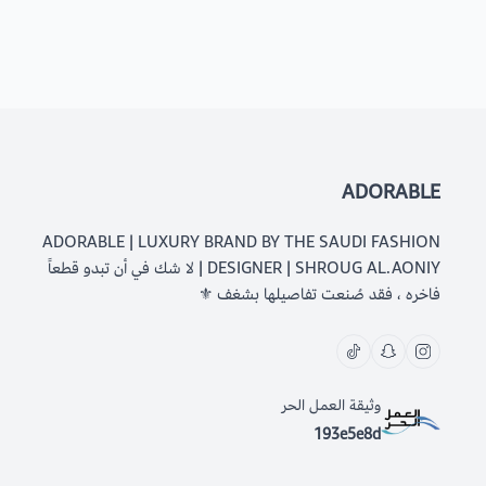
ADORABLE
ADORABLE | LUXURY BRAND BY THE SAUDI FASHION
DESIGNER | SHROUG AL.AONIY | لا شك في أن تبدو قطعاً
فاخره ، فقد صُنعت تفاصيلها بشغف ⚜️
وثيقة العمل الحر
193e5e8d