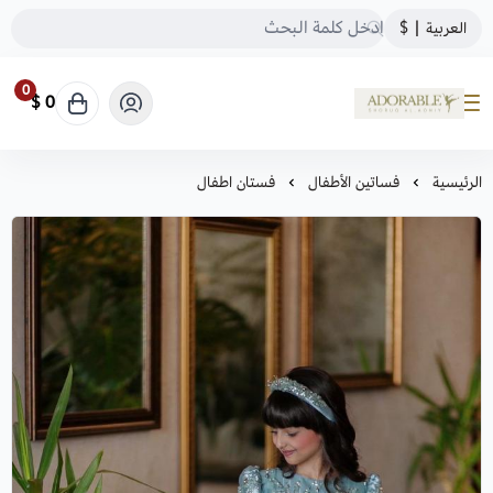
العربية
|
$
0
0 $
ADORABLE
الرئيسية
فساتين الأطفال
فستان اطفال