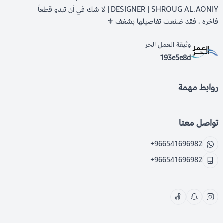
DESIGNER | SHROUG AL.AONIY | لا شك في أن تبدو قطعاً
فاخره ، فقد صُنعت تفاصيلها بشغف ⚜️
وثيقة العمل الحر
193e5e8d
روابط مهمة
تواصل معنا
+966541696982
+966541696982