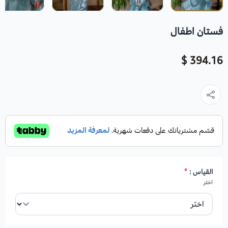
فستان اطفال
394.16 $
القياس :
*
اختر