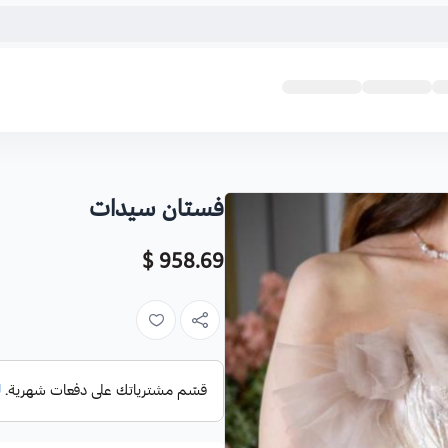
فستان سيدات
958.69 $