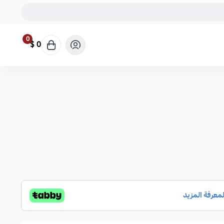
0
0 $