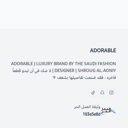
ADORABLE
ADORABLE | LUXURY BRAND BY THE SAUDI FASHION
DESIGNER | SHROUG AL.AONIY | لا شك في أن تبدو قطعاً
فاخره ، فقد صُنعت تفاصيلها بشغف ⚜️
وثيقة العمل الحر
193e5e8d