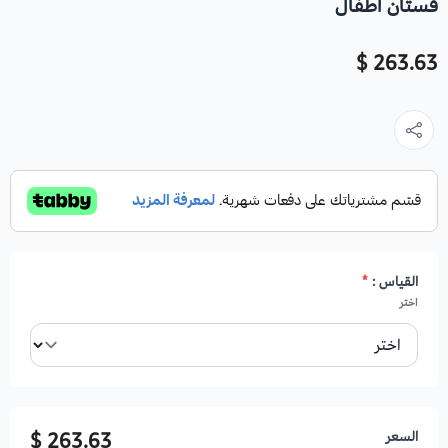
فستان اطفال
263.63 $
القياس :
*
اختر
السعر
263.63 $