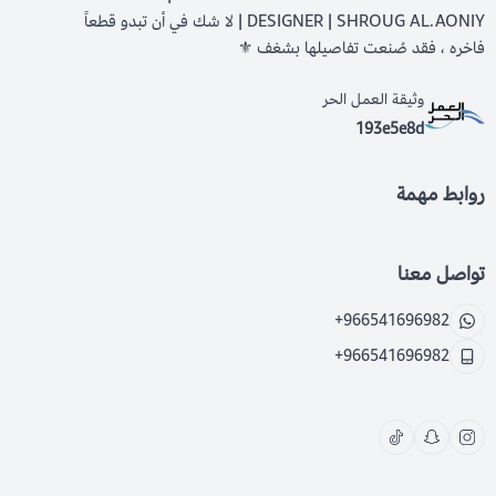
DESIGNER | SHROUG AL.AONIY | لا شك في أن تبدو قطعاً
فاخره ، فقد صُنعت تفاصيلها بشغف ⚜️
وثيقة العمل الحر
193e5e8d
روابط مهمة
تواصل معنا
+966541696982
+966541696982