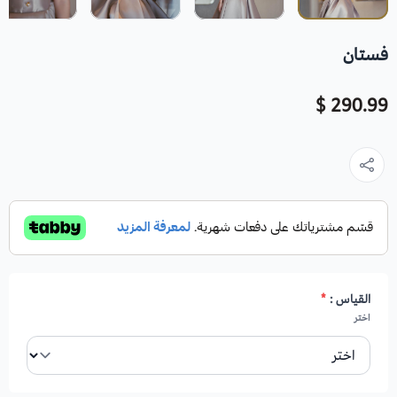
فستان
290.99 $
القياس :
*
اختر